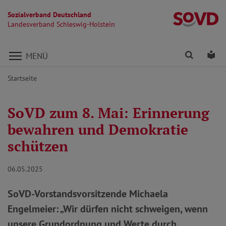
Sozialverband Deutschland
La
Landesverband Schleswig-Holstein
Direkt zu den Inhalten springen
Finden
Lei
MENÜ
Startseite
SoVD zum 8. Mai: Erinnerung
bewahren und Demokratie
schützen
06.05.2025
SoVD-Vorstandsvorsitzende Michaela
Engelmeier: „Wir dürfen nicht schweigen, wenn
unsere Grundordnung und Werte durch