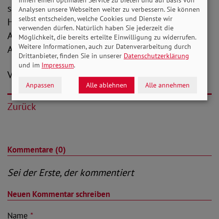
Ihnen einen optimalen Service zu bieten und auf Basis von
sagen wir: Bezieht Position gegen Hass und
Analysen unsere Webseiten weiter zu verbessern. Sie können
selbst entscheiden, welche Cookies und Dienste wir
Hetze – in der Nachbarschaft, im Netz, am
verwenden dürfen. Natürlich haben Sie jederzeit die
Arbeitsplatz. Denn für Demokratie gibt es keine
Möglichkeit, die bereits erteilte Einwilligung zu widerrufen.
Weitere Informationen, auch zur Datenverarbeitung durch
Alternative.“
Drittanbieter, finden Sie in unserer
Datenschutzerklärung
und im
Impressum
.
V.i.S.d.P.: Peter-Michael Zernechel
Anpassen
Alle ablehnen
Alle annehmen
Zurück
Kommentare (0)
Sei der Erste, der kommentiert
Neuen Kommentar schreiben
Name
*