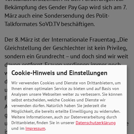
Bekämpfung des Gender Pay Gap wird sich am 7.
März auch eine Sondersendung des Polit-
Talkformates SoVD.TV beschäftigen.
Der 8. März ist der Internationale Frauentag. „Die
Gleichstellung der Geschlechter ist kein Privileg,
sondern ein Grundrecht – und doch sind wir weit
davon entfernt. Frauen verdienen immer noch
Cookie-Hinweis und Einstellungen
weniger als Männer, übernehmen den Großteil
der Sorgearbeit und sind in Führungspositionen
Wir verwenden Cookies und Dienste von Drittanbietern, um
Ihnen einen optimalen Service zu bieten und auf Basis von
unterrepräsentiert. Es kann nicht sein, dass
Analysen unsere Webseiten weiter zu verbessern. Sie können
Frauen am Ende ihres Erwerbslebens in
selbst entscheiden, welche Cookies und Dienste wir
Altersarmut landen“, so Jutta König. Ob Gewalt
verwenden dürfen. Natürlich haben Sie jederzeit die
Möglichkeit, die bereits erteilte Einwilligung zu widerrufen.
gegen Frauen, ungleiche Karrierechancen oder
Weitere Informationen, auch zur Datenverarbeitung durch
unbezahlte Hausarbeit – die Liste der Missstände
Drittanbieter, finden Sie in unserer
Datenschutzerklärung
und im
Impressum
.
ist lang. „Wir brauchen endlich gleiche Löhne,