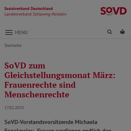
Sozialverband Deutschland
La
Landesverband Schleswig-Holstein
Direkt zu den Inhalten springen
Finden
Lei
MENÜ
Startseite
SoVD zum
Gleichstellungsmonat März:
Frauenrechte sind
Menschenrechte
27.02.2025
SoVD-Vorstandsvorsitzende Michaela
Engelmeier: „Frauen verdienen endlich den