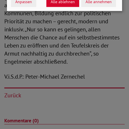
Anpassen
Alle ablehnen
Alle annehmen
appelliert daher an Bund, Länder und
Kommunen, Bildung endlich zur politischen
Priorität zu machen – gerecht, modern und
inklusiv. „Nur so kann es gelingen, allen
Menschen die Chance auf ein selbstbestimmtes
Leben zu eröffnen und den Teufelskreis der
Armut nachhaltig zu durchbrechen“, so
Engelmeier abschließend.
V.i.S.d.P.: Peter-Michael Zernechel
Zurück
Kommentare (0)