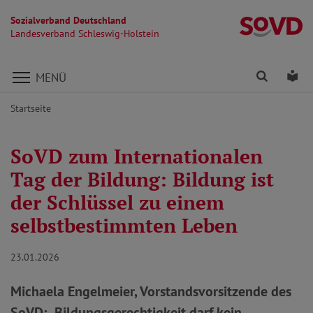
Sozialverband Deutschland
La
Landesverband Schleswig-Holstein
Direkt zu den Inhalten springen
Finden
Lei
MENÜ
Startseite
SoVD zum Internationalen
Tag der Bildung: Bildung ist
der Schlüssel zu einem
selbstbestimmten Leben
23.01.2026
Michaela Engelmeier, Vorstandsvorsitzende des
SoVD: „Bildungsgerechtigkeit darf kein