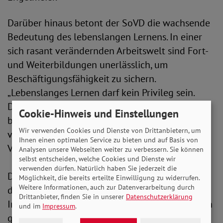
Darüber hinaus betont der SoVD die wachsende
Bedeutung des lebenslangen Lernens. In einer
sich rasant verändernden Arbeitswelt sind Fort-
und Weiterbildungen unerlässlich, um
Beschäftigungsfähigkeit zu sichern.
„Lebenslanges Lernen darf kein Privileg sein.
Diese Bildungsangebote müssen bezahlbar,
Cookie-Hinweis und Einstellungen
barrierefrei und mit Familie sowie Beruf
Wir verwenden Cookies und Dienste von Drittanbietern, um
vereinbar sein“, erklärt die SoVD-
Ihnen einen optimalen Service zu bieten und auf Basis von
Vorstandsvorsitzende.
Analysen unsere Webseiten weiter zu verbessern. Sie können
selbst entscheiden, welche Cookies und Dienste wir
verwenden dürfen. Natürlich haben Sie jederzeit die
Der Internationale Tag der Bildung macht
Möglichkeit, die bereits erteilte Einwilligung zu widerrufen.
Weitere Informationen, auch zur Datenverarbeitung durch
deutlich: Investitionen in Bildung sind
Drittanbieter, finden Sie in unserer
Datenschutzerklärung
Investitionen in soziale Gerechtigkeit und in den
und im
Impressum
.
gesellschaftlichen Zusammenhalt. Der SoVD