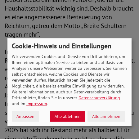
Haushaltsstabilität wichtig sind. Deshalb braucht
es eine angemessenere Besteuerung von
Reichtum, getreu dem Motto „Breite Schultern
tragen mehr“.
Cookie-Hinweis und Einstellungen
Im Bereich Wohnen geht vieles in die richtige
Wir verwenden Cookies und Dienste von Drittanbietern, um
Richtung. Wie der SoVD schon seit Jahren fordert,
Ihnen einen optimalen Service zu bieten und auf Basis von
werden endlich Maßnahmen gegen
Analysen unsere Webseiten weiter zu verbessern. Sie können
selbst entscheiden, welche Cookies und Dienste wir
rechtswidrige Mietpreisüberhöhungen ergriffen.
verwenden dürfen. Natürlich haben Sie jederzeit die
Außerdem soll die Mietpreisbremse um vier
Möglichkeit, die bereits erteilte Einwilligung zu widerrufen.
Weitere Informationen, auch zur Datenverarbeitung durch
Jahre verlängert und Kurzzeitvermietung sowie
Drittanbieter, finden Sie in unserer
Datenschutzerklärung
Indexklauseln besser reguliert werden. Positiv
und im
Impressum
.
sind auch die geplanten Investitionen in den Bau
Anpassen
Alle ablehnen
Alle annehmen
von Sozialwohnungen, denn im Vergleich zu
2005 hat sich ihr Bestand mehr als halbiert. Für
eine echte Trendwende braucht es aber solide