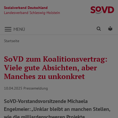
Sozialverband Deutschland
La
Landesverband Schleswig-Holstein
Direkt zu den Inhalten springen
Finden
Lei
MENÜ
Startseite
SoVD zum Koalitionsvertrag:
Viele gute Absichten, aber
Manches zu unkonkret
10.04.2025
Pressemeldung
SoVD-Vorstandsvorsitzende Michaela
Engelmeier: „Unklar bleibt an manchen Stellen,
wie die milliardenschweren Projekte