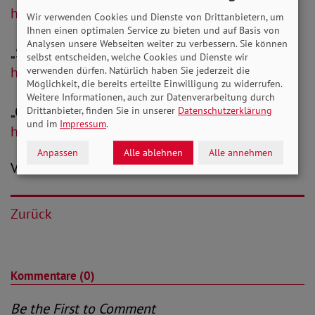
https://youtu.be/DyL6BnLBQnw
Wir verwenden Cookies und Dienste von Drittanbietern, um
Ihnen einen optimalen Service zu bieten und auf Basis von
Analysen unsere Webseiten weiter zu verbessern. Sie können
„Sind unsere Renten noch sicher?“
selbst entscheiden, welche Cookies und Dienste wir
https://youtu.be/7WOj8o3BdZM
verwenden dürfen. Natürlich haben Sie jederzeit die
Möglichkeit, die bereits erteilte Einwilligung zu widerrufen.
Weitere Informationen, auch zur Datenverarbeitung durch
„Quo vadis Behindertenpolitik?“
Drittanbieter, finden Sie in unserer
Datenschutzerklärung
und im
Impressum
.
https://youtu.be/l3GSAd_jRBQ
Anpassen
Alle ablehnen
Alle annehmen
V.i.S.d.P.: Peter-Michael Zernechel
Zurück
Kommentare (0)
Be the First to Comment