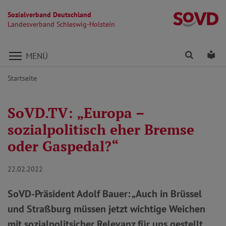
Sozialverband Deutschland
La
Landesverband Schleswig-Holstein
Direkt zu den Inhalten springen
Finden
Lei
MENÜ
Startseite
SoVD.TV: „Europa –
sozialpolitisch eher Bremse
oder Gaspedal?“
22.02.2022
SoVD-Präsident Adolf Bauer: „Auch in Brüssel
und Straßburg müssen jetzt wichtige Weichen
mit sozialpolitsicher Relevanz für uns gestellt