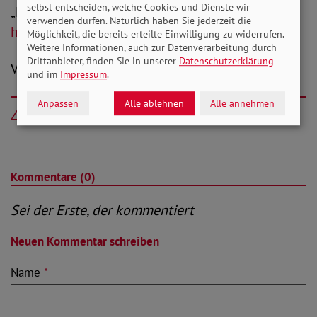
selbst entscheiden, welche Cookies und Dienste wir
„KidsOnAir – Bildung“
verwenden dürfen. Natürlich haben Sie jederzeit die
https://youtu.be/v36r06vORGg
Möglichkeit, die bereits erteilte Einwilligung zu widerrufen.
Weitere Informationen, auch zur Datenverarbeitung durch
Drittanbieter, finden Sie in unserer
Datenschutzerklärung
V.i.S.d.P.: Christian Draheim
und im
Impressum
.
Anpassen
Alle ablehnen
Alle annehmen
Zurück
Kommentare (0)
Sei der Erste, der kommentiert
Neuen Kommentar schreiben
Name
*