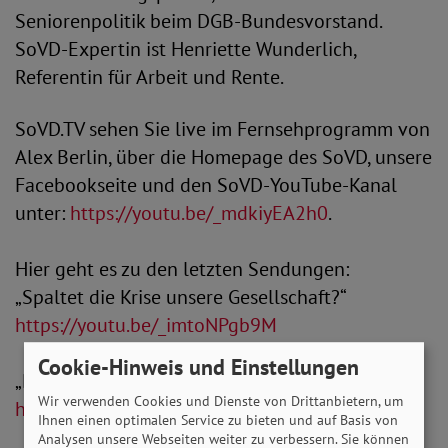
Seniorenpolitik beim DGB-Bundesvorstand.
SoVD-Expertin ist Henriette Wunderlich,
Referentin für Arbeit und Rente.
SoVD.TV sehen Sie live im Fernsehprogramm von
Alex Berlin, über die Homepage des SoVD, unsere
Facebookseite und den SoVD-YouTube-Kanal
unter:
https://youtu.be/_mdkiyEA2h0
.
Hier geht es zu den letzten Sendungen:
„Spaltet die Krise unsere Gesellschaft?“
https://youtu.be/_imtoNPgb9M
Cookie-Hinweis und Einstellungen
„Die inklusive Kommune“
Wir verwenden Cookies und Dienste von Drittanbietern, um
https://youtu.be/GXr6TTo5v80
Ihnen einen optimalen Service zu bieten und auf Basis von
Analysen unsere Webseiten weiter zu verbessern. Sie können