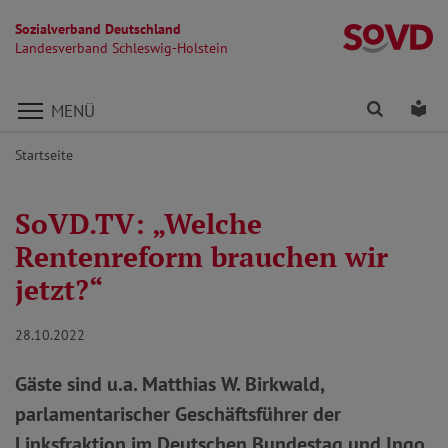
Sozialverband Deutschland
La
Landesverband Schleswig-Holstein
Direkt zu den Inhalten springen
Finden
Lei
MENÜ
Startseite
SoVD.TV: „Welche
Rentenreform brauchen wir
jetzt?“
28.10.2022
Gäste sind u.a. Matthias W. Birkwald,
parlamentarischer Geschäftsführer der
Linksfraktion im Deutschen Bundestag und Ingo