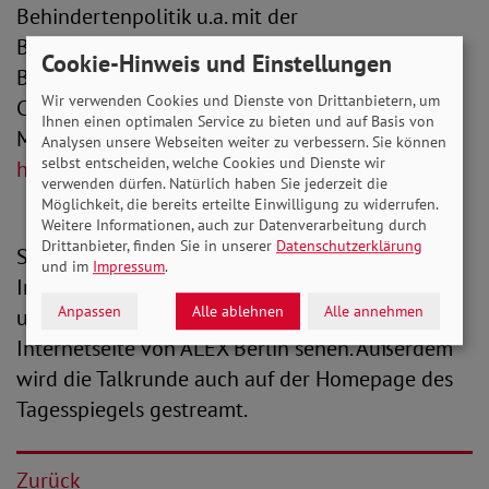
Behindertenpolitik u.a. mit der
Bundesvorsitzenden der Lebenshilfe, Ex
Cookie-Hinweis und Einstellungen
Bundesgesundheitsministerin Ulla Schmidt und
Wir verwenden Cookies und Dienste von Drittanbietern, um
Christina Marx aus dem Vorstand der Aktion
Ihnen einen optimalen Service zu bieten und auf Basis von
Mensch.
Analysen unsere Webseiten weiter zu verbessern. Sie können
selbst entscheiden, welche Cookies und Dienste wir
https://youtu.be/l3GSAd_jRBQ
verwenden dürfen. Natürlich haben Sie jederzeit die
Möglichkeit, die bereits erteilte Einwilligung zu widerrufen.
Weitere Informationen, auch zur Datenverarbeitung durch
Drittanbieter, finden Sie in unserer
Datenschutzerklärung
SoVD.TV können Sie unter anderem über die
und im
Impressum
.
Internetseite des SoVD, den SoVD-Youtubekanal
Anpassen
Alle ablehnen
Alle annehmen
und im Kabelprogramm bzw. über die
Internetseite von ALEX Berlin sehen. Außerdem
wird die Talkrunde auch auf der Homepage des
Tagesspiegels gestreamt.
Zurück