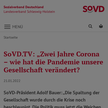
Sozialverband Deutschland
La
Landesverband Schleswig-Holstein
Direkt zu den Inhalten springen
Finden
Lei
MENÜ
Startseite
SoVD.TV: „Zwei Jahre Corona
– wie hat die Pandemie unsere
Gesellschaft verändert?
21.01.2022
SoVD-Präsident Adolf Bauer: „Die Spaltung der
Gesellschaft wurde durch die Krise noch
beschleunigt. Die Politik muss jetzt die Weichen