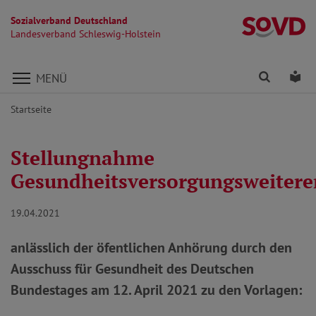
Sozialverband Deutschland
La
Landesverband Schleswig-Holstein
Direkt zu den Inhalten springen
Finden
Lei
MENÜ
Startseite
Stellungnahme
Gesundheitsversorgungsweitere
19.04.2021
anlässlich der öfentlichen Anhörung durch den
Ausschuss für Gesundheit des Deutschen
Bundestages am 12. April 2021 zu den Vorlagen: