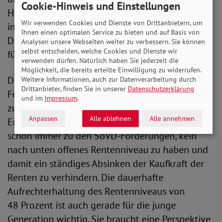
Cookie-Hinweis und Einstellungen
Haltelinie 2025 ausläuft und Kürzungsfaktoren
Wir verwenden Cookies und Dienste von Drittanbietern, um
in der Rentenanpassungsformel für eine
Ihnen einen optimalen Service zu bieten und auf Basis von
Dämpfung der Anpassung sorgen würden. Das ist
Analysen unsere Webseiten weiter zu verbessern. Sie können
selbst entscheiden, welche Cookies und Dienste wir
für den SoVD nicht hinnehmbar.
verwenden dürfen. Natürlich haben Sie jederzeit die
Möglichkeit, die bereits erteilte Einwilligung zu widerrufen.
Daher ist die Minimal-Lösung – die
Weitere Informationen, auch zur Datenverarbeitung durch
Drittanbieter, finden Sie in unserer
Datenschutzerklärung
Fortschreibung der Haltelinie bei 48 Prozent –
und im
Impressum
.
zumindest in der aktuellen Zeit erst einmal ein
Anpassen
Alle ablehnen
Alle annehmen
Erfolg und zu begrüßen. Außerdem gehörte es
schon immer zu den SoVD-Forderungen, kein
nach unten offenes Rentenniveau zu haben und
damit ein ständiges Absinken der Kaufkraft der
Renten zu verhindern. Die dauerhafte
Aufrechterhaltung des Rentenniveaus von
48 Prozent ist auch gerade für die junge
Generation wichtig. Sie braucht eine Perspektive