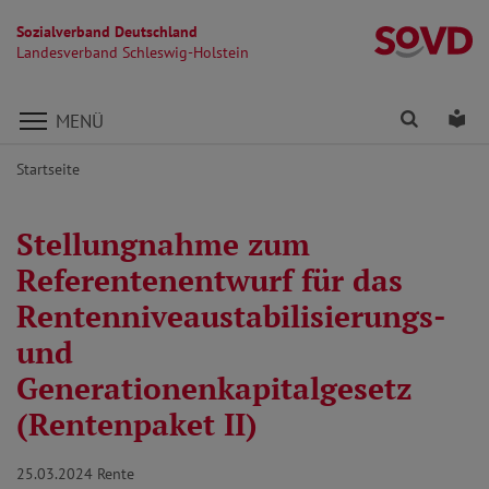
Sozialverband Deutschland
La
Landesverband Schleswig-Holstein
Direkt zu den Inhalten springen
Finden
Lei
MENÜ
Startseite
Stellungnahme zum
Referentenentwurf für das
Rentenniveaustabilisierungs-
und
Generationenkapitalgesetz
(Rentenpaket II)
25.03.2024
Rente