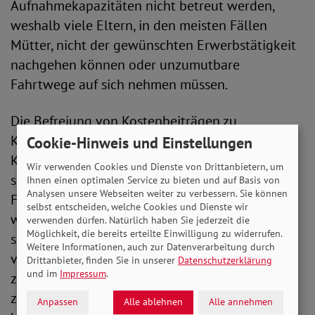
Aufnahmekapazitäten nicht betreut werden,
weshalb viele Eltern, in den meisten Fällen
Mütter, nicht der gewünschten Erwerbstätigkeit
nachgehen können oder unzumutbare
Fahrtwege auf sich nehmen müssen.
Die Befreiung von Kostenbeiträgen zu
Kindertagesstätten beziehungsweise der
Cookie-Hinweis und Einstellungen
Kindertagespflege ist grundsätzlich eine
Wir verwenden Cookies und Dienste von Drittanbietern, um
sinnvolle verteilungspolitische Maßnahme, da
Ihnen einen optimalen Service zu bieten und auf Basis von
Analysen unsere Webseiten weiter zu verbessern. Sie können
Familien mit niedrigem Einkommen entlastet
selbst entscheiden, welche Cookies und Dienste wir
werden können. Dazu müsste allerdings eine
verwenden dürfen. Natürlich haben Sie jederzeit die
Möglichkeit, die bereits erteilte Einwilligung zu widerrufen.
soziale Staffelung gemäß § 90 Abs. 3 SGB VIII
Weitere Informationen, auch zur Datenverarbeitung durch
vorgenommen werden, um eine Fehlförderung
Drittanbieter, finden Sie in unserer
Datenschutzerklärung
und im
Impressum
.
zu vermeiden. Vor allem müsste es sich um
zusätzliche Mittel aus den Landeshaushalten
Anpassen
Alle ablehnen
Alle annehmen