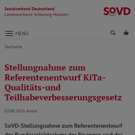
Sozialverband Deutschland
La
Landesverband Schleswig-Holstein
Direkt zu den Inhalten springen
Finden
Lei
MENÜ
Startseite
Stellungnahme zum
Referentenentwurf KiTa-
Qualitäts-und
Teilhabeverbesserungsgesetz
07.08.2024
Armut
SoVD-Stellungnahme zum Referentenentwurf
des Bundesministeriums der Finanzen und des