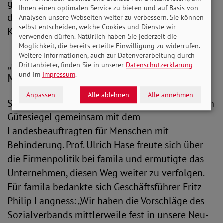
gegen läuft“, so Böttcher. „Die Preisschilder sind
Ihnen einen optimalen Service zu bieten und auf Basis von
dazu etwas größer, so können vor allem ältere
Analysen unsere Webseiten weiter zu verbessern. Sie können
selbst entscheiden, welche Cookies und Dienste wir
Kunden die Zahlen besser erkennen.“
verwenden dürfen. Natürlich haben Sie jederzeit die
Möglichkeit, die bereits erteilte Einwilligung zu widerrufen.
Weitere Informationen, auch zur Datenverarbeitung durch
„Qualitätsmerkmal bei der Erneuerung der
Drittanbieter, finden Sie in unserer
Datenschutzerklärung
und im
Impressum
.
Märkte“
Anpassen
Alle ablehnen
Alle annehmen
Seit vielen Jahren vergibt der Sozialverband sein
Gütesiegel gemeinsam mit dem
Landesbeauftragten für Menschen mit
Behinderung. Prof. Ulrich Hase freute sich über
die Firmenpolitik bei famila und ermutigte das
Unternehmen, diesen Weg weiter zu verfolgen.
Für famila bedankte sich Geschäftsführer Fritz
Philip Langness: „Wir haben die Vorschläge des
Sozialverbands mittlerweile fest in unsere Neu-