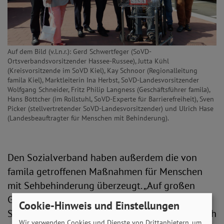
Auf dem Bild (v.l.n.r.): Gerd Schwertfeger (SoVD-
Ortsverbandsvorsitzender Hassee-Russee), Jutta Kühl
(Kreisvorsitzende im SoVD Kiel), Kay Schnoor (Regionalleitung
famila Kiel), Marktleiterin Ina Herbst, SoVD-Landesvorsitzender
Wolfgang Schneider, Fritz Philip Langness (Geschäftsführer famila),
Hans Böttcher (im Rollstuhl, SoVD-Experte für Barrierefreiheit), Sven
Picker (stellvertretender SoVD-Landesvorsitzender) und Ulrich Hase
(Landesbeauftragter für Menschen mit Behinderung).
Den Sozialverband haben außerdem die von
famila getroffenen Maßnahmen für Menschen
mit Sehbehinderung überzeugt. „Auf großen
Glasflächen finden sich im ganzen Markt farbige
Cookie-Hinweis und Einstellungen
Schriftzüge, so dass man dort nicht versehentlich
Wir verwenden Cookies und Dienste von Drittanbietern, um