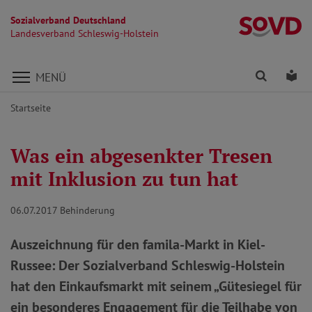
Sozialverband Deutschland
La
Landesverband Schleswig-Holstein
Direkt zu den Inhalten springen
Finden
Lei
MENÜ
Startseite
Was ein abgesenkter Tresen
mit Inklusion zu tun hat
06.07.2017
Behinderung
Auszeichnung für den famila-Markt in Kiel-
Russee: Der Sozialverband Schleswig-Holstein
hat den Einkaufsmarkt mit seinem „Gütesiegel für
ein besonderes Engagement für die Teilhabe von