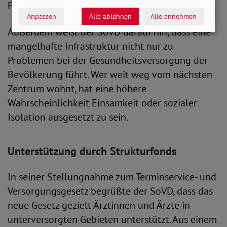
Frauen und Familien mit Kindern berücksichtigt.
Anpassen
Alle ablehnen
Alle annehmen
Außerdem weist der SoVD darauf hin, dass eine
mangelhafte Infrastruktur nicht nur zu
Problemen bei der Gesundheitsversorgung der
Bevölkerung führt. Wer weit weg vom nächsten
Zentrum wohnt, hat eine höhere
Wahrscheinlichkeit Einsamkeit oder sozialer
Isolation ausgesetzt zu sein.
Unterstützung durch Strukturfonds
In seiner Stellungnahme zum Terminservice- und
Versorgungsgesetz begrüßte der SoVD, dass das
neue Gesetz gezielt Ärztinnen und Ärzte in
unterversorgten Gebieten unterstützt. Aus einem