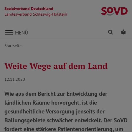
Sozialverband Deutschland
La
Landesverband Schleswig-Holstein
Direkt zu den Inhalten springen
Finden
Lei
MENÜ
Startseite
Weite Wege auf dem Land
12.11.2020
Wie aus dem Bericht zur Entwicklung der
ländlichen Räume hervorgeht, ist die
gesundheitliche Versorgung jenseits der
Ballungsgebiete schwächer entwickelt. Der SoVD
fordert eine stärkere Patientenorientierung, um