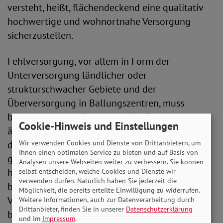
versteht, heißt, flächendeckend eine qualitativ
hochwertige und wohnortnahe Versorgung
sicherzustellen.
Fehlversorgung, vor allem in Form der
Unterversorgung ländlicher oder
strukturschwacher Gebiete und der
Überversorgung in Ballungszentren, muss
beseitigt werden. Ein ungleicher Zugang zu
Cookie-Hinweis und Einstellungen
ärztlicher Versorgung ist vor dem Hintergrund
des gleichen Versichertenstatus in der
Wir verwenden Cookies und Dienste von Drittanbietern, um
Ihnen einen optimalen Service zu bieten und auf Basis von
gesetzlichen Krankenversicherung nicht
Analysen unsere Webseiten weiter zu verbessern. Sie können
hinnehmbar. Erforderlich ist eine kleinräumige,
selbst entscheiden, welche Cookies und Dienste wir
verwenden dürfen. Natürlich haben Sie jederzeit die
bedarfsorientierte Planung für eine barrierefreie
Möglichkeit, die bereits erteilte Einwilligung zu widerrufen.
Versorgung, die insbesondere die Belange von
Weitere Informationen, auch zur Datenverarbeitung durch
Drittanbieter, finden Sie in unserer
Datenschutzerklärung
behinderten und älteren Menschen sowie von
und im
Impressum
.