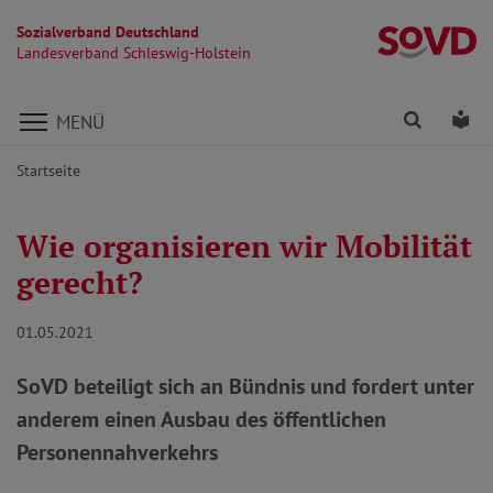
Sozialverband Deutschland
La
Landesverband Schleswig-Holstein
Direkt zu den Inhalten springen
Finden
Lei
MENÜ
Startseite
Wie organisieren wir Mobilität
gerecht?
01.05.2021
SoVD beteiligt sich an Bündnis und fordert unter
anderem einen Ausbau des öffentlichen
Personennahverkehrs