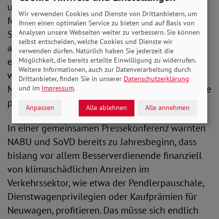
und dürfe nicht zum Luxus werden. Bauer
Wir verwenden Cookies und Dienste von Drittanbietern, um
forderte: „Bei allen Maßnahmen müssen die
Ihnen einen optimalen Service zu bieten und auf Basis von
Analysen unsere Webseiten weiter zu verbessern. Sie können
Stärkung der sozialen Gerechtigkeit und vor
selbst entscheiden, welche Cookies und Dienste wir
allem eine gerechte Verteilung der Lasten sowie
verwenden dürfen. Natürlich haben Sie jederzeit die
ein gleicher Zugang zu Mobilität mitgedacht
Möglichkeit, die bereits erteilte Einwilligung zu widerrufen.
Weitere Informationen, auch zur Datenverarbeitung durch
werden. Nur so können wir langfristig eine
Drittanbieter, finden Sie in unserer
Datenschutzerklärung
Mobilitätswende erreichen, von der am Ende alle
und im
Impressum
.
profitieren.“
Anpassen
Alle ablehnen
Alle annehmen
In einer gemeinsamen Pressekonferenz warnten
NABU und SoVD bereits zu Jahresbeginn, dass
bislang vor allem Besserverdienende finanziell
von klimaschädlichen Anreizen im
Verkehrssektor, wie etwa der Pendlerpauschale,
Dienstwagenprivilegien oder Kaufprämien für
Neuwagen, profitieren. Das müsse sich endlich