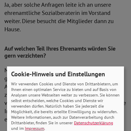
Ja, aber solche Anfragen leite ich an unsere
ehrenamtliche Sozialberaterin im Vorstand
weiter. Diese besucht die Mitglieder dann zu
Hause.
Auf welchen Teil Ihres Ehrenamts würden Sie
gern verzichten?
Mir gefällt die Arbeit im Ortsverband wirklich
Cookie-Hinweis und Einstellungen
gut. Aber in den letzten Jahren sind die
Wir verwenden Cookies und Dienste von Drittanbietern, um
Anforderungen an uns immer weiter gestiegen,
Ihnen einen optimalen Service zu bieten und auf Basis von
zumindest empfinde ich das so. Insbesondere
Analysen unsere Webseiten weiter zu verbessern. Sie können
selbst entscheiden, welche Cookies und Dienste wir
vom Landesverband in Kiel kommen immer neue
verwenden dürfen. Natürlich haben Sie jederzeit die
Infos und Anfragen. Da würde ich mir manchmal
Möglichkeit, die bereits erteilte Einwilligung zu widerrufen.
Weitere Informationen, auch zur Datenverarbeitung durch
etwas weniger Bürokratie wünschen.
Drittanbieter, finden Sie in unserer
Datenschutzerklärung
und im
Impressum
.