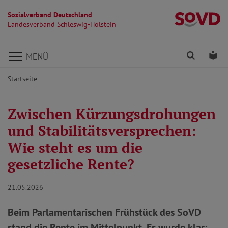
Sozialverband Deutschland
La
Landesverband Schleswig-Holstein
Direkt zu den Inhalten springen
Finden
Lei
MENÜ
Startseite
Zwischen Kürzungsdrohungen
und Stabilitätsversprechen:
Wie steht es um die
gesetzliche Rente?
21.05.2026
Beim Parlamentarischen Frühstück des SoVD
stand die Rente im Mittelpunkt. Es wurde klar: