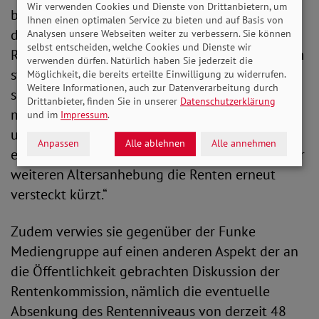
Wir verwenden Cookies und Dienste von Drittanbietern, um
bis 70 arbeiten können. Ziel muss es darum sein,
Ihnen einen optimalen Service zu bieten und auf Basis von
dass Arbeitnehmerinnen und Arbeitnehmer das
Analysen unsere Webseiten weiter zu verbessern. Sie können
selbst entscheiden, welche Cookies und Dienste wir
Rentenalter überhaupt gesund erreichen. Zudem
verwenden dürfen. Natürlich haben Sie jederzeit die
stecken wir doch derzeit noch mitten in einer
Möglichkeit, die bereits erteilte Einwilligung zu widerrufen.
Weitere Informationen, auch zur Datenverarbeitung durch
schrittweisen Anpassungsphase: Denn die Rente
Drittanbieter, finden Sie in unserer
Datenschutzerklärung
mit 67 ist noch nicht einmal vollumfänglich
und im
Impressum
.
umgesetzt. Wir wären gut beraten, die Wirkung
Anpassen
Alle ablehnen
Alle annehmen
einer Maßnahme abzuwarten, ehe man mit einer
weiteren Altersanhebung die Renten erneut
versteckt kürzt.“
Zudem verwies sie gegenüber der Funke
Mediengruppe auf einen anderen Aspekt der an
die Öffentlichkeit gebrachten Diskussion der
Rentenkommission, nämlich die eventuelle
Absenkung des Rentenniveaus von derzeit 48