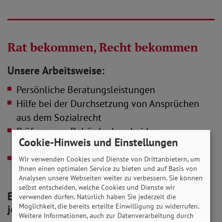
Rat bekommen, Recht bekommen
Unsere Arbeitsweise:
Persönliche Beratungsleistungen
Hilfe bei der Durchsetzung von Ansprüchen
aus dem Sozialrecht
Prüfung von Behördenbescheiden,
Cookie-Hinweis und Einstellungen
Unterstützung bei Widersprüchen
Rechtsschutz, rechtliche Begleitung und
Wir verwenden Cookies und Dienste von Drittanbietern, um
Ihnen einen optimalen Service zu bieten und auf Basis von
Vertretung bei Klagen am Sozialgericht
Analysen unsere Webseiten weiter zu verbessern. Sie können
selbst entscheiden, welche Cookies und Dienste wir
Es kann so schnell passieren, und es kann
verwenden dürfen. Natürlich haben Sie jederzeit die
Möglichkeit, die bereits erteilte Einwilligung zu widerrufen.
jedem passieren:
Weitere Informationen, auch zur Datenverarbeitung durch