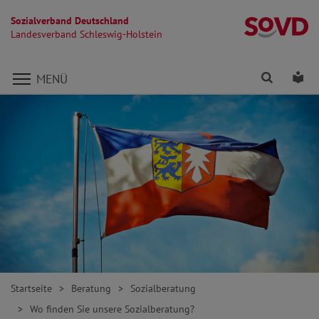
Sozialverband Deutschland
La
Landesverband Schleswig-Holstein
Direkt zu den Inhalten springen
Finden
Lei
MENÜ
Startseite
Beratung
Sozialberatung
Wo finden Sie unsere Sozialberatung?