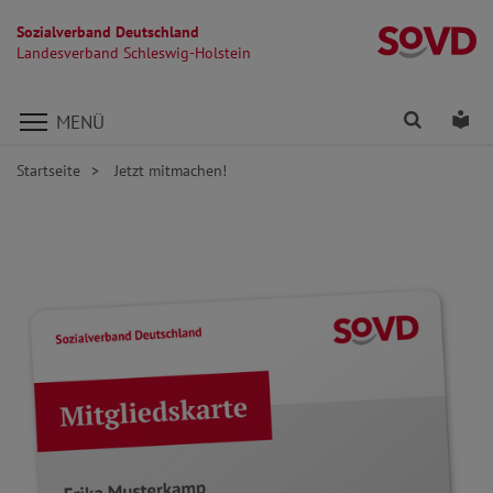
Sozialverband Deutschland
La
Landesverband Schleswig-Holstein
Direkt zu den Inhalten springen
Finden
Lei
MENÜ
Startseite
Jetzt mitmachen!