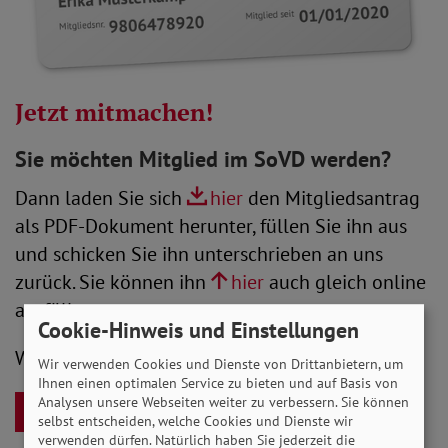
Jetzt mitmachen!
Sie möchten Mitglied im SoVD werden?
Dann laden Sie sich
hier
den Mitgliedsantrag
als PDF-Dokument herunter, füllen Sie ihn aus
und schicken Sie ihn unterschrieben an uns
zurück. Sie können ihn
hier
auch gleich online
ausfüllen.
Cookie-Hinweis und Einstellungen
Wir freuen uns auf Sie!
Wir verwenden Cookies und Dienste von Drittanbietern, um
Ihnen einen optimalen Service zu bieten und auf Basis von
Analysen unsere Webseiten weiter zu verbessern. Sie können
Jetzt Mitglied werden
selbst entscheiden, welche Cookies und Dienste wir
verwenden dürfen. Natürlich haben Sie jederzeit die