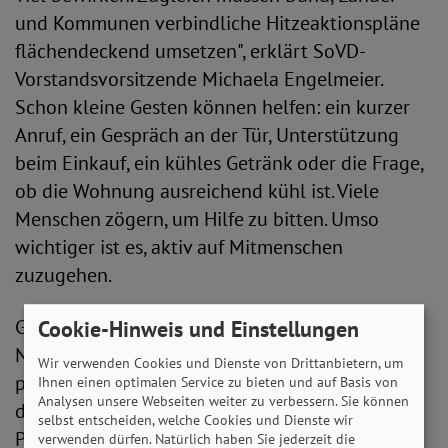
und Kommunen verbindliche Hitzeaktionspläne
flächendeckend umsetzen", erklärt SoVD-
Vorstandsvorsitzende Michaela Engelmeier.
Schon kleine Gesten können helfen: ein kurzer
Anruf, ein Gespräch an der Tür, Unterstützung
beim Einkauf, ein kühles Getränk oder die Frage,
ob die Wohnung ausreichend kühl ist. Viele
Menschen zögern, um Hilfe zu bitten. Umso
wichtiger ist es, aktiv auf Mitmenschen
zuzugehen.
Gleichzeitig macht der SoVD deutlich:
Cookie-Hinweis und Einstellungen
Nachbarschaftliche Solidarität ersetzt keine
Wir verwenden Cookies und Dienste von Drittanbietern, um
politische Verantwortung. Hitzeschutz darf nicht
Ihnen einen optimalen Service zu bieten und auf Basis von
Analysen unsere Webseiten weiter zu verbessern. Sie können
davon abhängen, ob eine Kommune genug
selbst entscheiden, welche Cookies und Dienste wir
Personal hat, ob Einrichtungen eigene Mittel
verwenden dürfen. Natürlich haben Sie jederzeit die