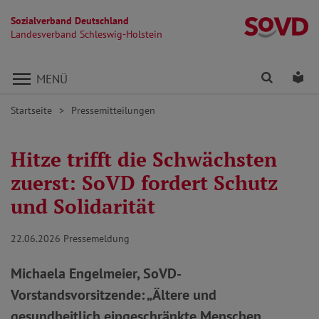
Sozialverband Deutschland
La
Landesverband Schleswig-Holstein
Direkt zu den Inhalten springen
Finden
Lei
MENÜ
Startseite
Pressemitteilungen
Hitze trifft die Schwächsten
zuerst: SoVD fordert Schutz
und Solidarität
22.06.2026
Pressemeldung
Michaela Engelmeier, SoVD-
Vorstandsvorsitzende: „Ältere und
gesundheitlich eingeschränkte Menschen