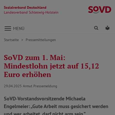
Sozialverband Deutschland
La
Landesverband Schleswig-Holstein
Direkt zu den Inhalten springen
Finden
Lei
MENÜ
Startseite
Pressemitteilungen
SoVD zum 1. Mai:
Mindestlohn jetzt auf 15,12
Euro erhöhen
29.04.2025
Armut Pressemeldung
SoVD-Vorstandsvorsitzende Michaela
Engelmeier: „Gute Arbeit muss gesichert werden
und wer arbeitet, darf nicht arm sein.“