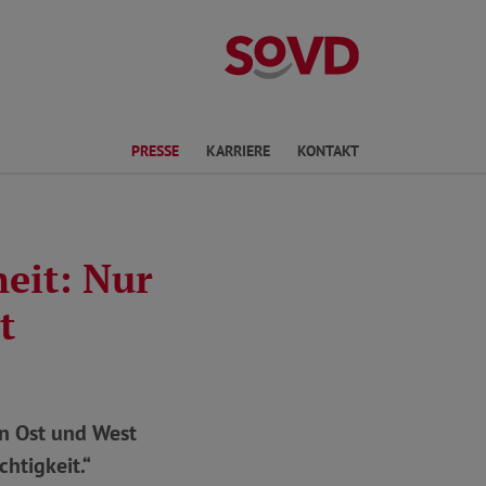
Landesverband 
ichte Sprache
PRESSE
KARRIERE
KONTAKT
eit: Nur
t
in Ost und West
chtigkeit.“