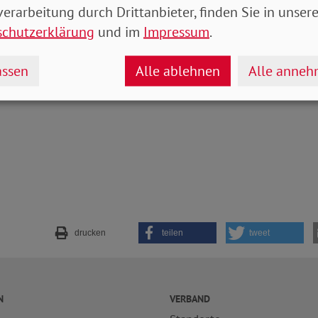
ark. Und das macht resilient sowohl gegen Krisen, a
erarbeitung durch Drittanbieter, finden Sie in unsere
nschenfänger“, so Engelmeier.
schutzerklärung
und im
Impressum
.
-Michael Zernechel
ssen
Alle ablehnen
Alle anne
drucken
teilen
tweet
N
VERBAND