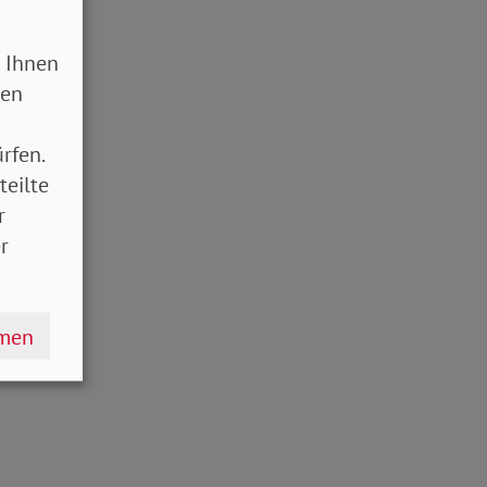
 Ihnen
sen
rfen.
teilte
r
r
hmen