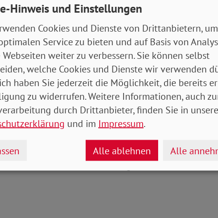
s-, aber ein Handlungsdefizit
e-Hinweis und Einstellungen
erenz des Sozialministeriums Schleswig-
rwenden Cookies und Dienste von Drittanbietern, um
s AWO-Landesverband,…
optimalen Service zu bieten und auf Basis von Analy
 Webseiten weiter zu verbessern. Sie können selbst
eiden, welche Cookies und Dienste wir verwenden dü
ich haben Sie jederzeit die Möglichkeit, die bereits er
ligung zu widerrufen. Weitere Informationen, auch zu
erarbeitung durch Drittanbieter, finden Sie in unsere
schutzerklärung
und im
Impressum
.
sierungs-Diktat!
ssen
Alle ablehnen
Alle anne
chland können nur noch ausschließlich mit
Ganz vorn in dieser Entwicklung ist…