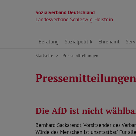
Sozialverband Deutschland
Landesverband Schleswig-Holstein
Direkt zu den Inhalten springen
Beratung
Sozialpolitik
Ehrenamt
Serv
Startseite
Pressemitteilungen
Pressemitteilunge
Die AfD ist nicht wählba
Bernhard Sackarendt, Vorsitzender des Verban
Würde des Menschen ist unantastbar.‘ Für all