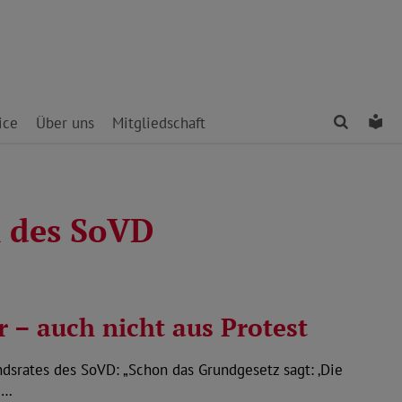
Finden
Le
ice
Über uns
Mitgliedschaft
n des SoVD
r – auch nicht aus Protest
dsrates des SoVD: „Schon das Grundgesetz sagt: ‚Die
e…