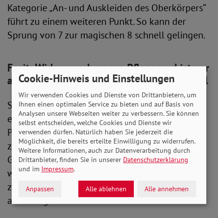
Kategorie „An- und Auskleiden des Oberkörpers“
führt zu einem weiteren Punkt. So kann der
Sprung von 7 zur magischen 8 schnell gelingen.
Fazit: Widerspruch gegen Pflegegrad ist vor
Cookie-Hinweis und Einstellungen
allem im Modul „Selbstversorgung“ sinnvoll
Wir verwenden Cookies und Dienste von Drittanbietern, um
Sollten Sie also von Ihrer Pflegeversicherung
Ihnen einen optimalen Service zu bieten und auf Basis von
Analysen unsere Webseiten weiter zu verbessern. Sie können
einen Bescheid über Ihren beantragten
selbst entscheiden, welche Cookies und Dienste wir
Pflegegrad erhalten haben, sollten Sie sich
verwenden dürfen. Natürlich haben Sie jederzeit die
Möglichkeit, die bereits erteilte Einwilligung zu widerrufen.
zunächst die Punktevergabe in Modul 4 im
Weitere Informationen, auch zur Datenverarbeitung durch
Gutachten des MdK anschauen. Wenn mit nur
Drittanbieter, finden Sie in unserer
Datenschutzerklärung
und im
Impressum
.
wenigen Punkten ein Sprung auf die magische 8
zu erreichen wäre, hat Ihr Widerspruch Aussicht
Anpassen
Alle ablehnen
Alle annehmen
auf Erfolg.