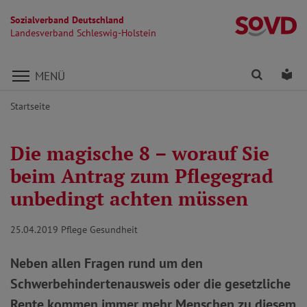
Sozialverband Deutschland
La
Landesverband Schleswig-Holstein
Direkt zu den Inhalten springen
Finden
Lei
MENÜ
Startseite
Die magische 8 – worauf Sie
beim Antrag zum Pflegegrad
unbedingt achten müssen
25.04.2019
Pflege Gesundheit
Neben allen Fragen rund um den
Schwerbehindertenausweis oder die gesetzliche
Rente kommen immer mehr Menschen zu diesem