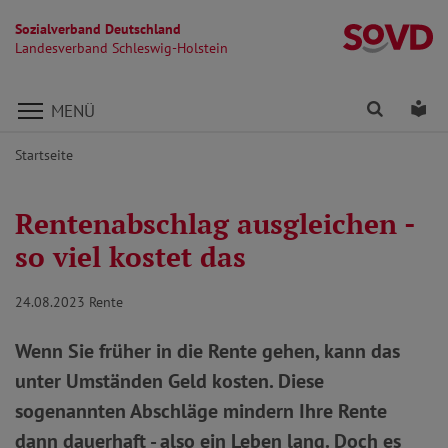
Sozialverband Deutschland
La
Landesverband Schleswig-Holstein
Direkt zu den Inhalten springen
Finden
Lei
MENÜ
Startseite
Rentenabschlag ausgleichen -
so viel kostet das
24.08.2023
Rente
Wenn Sie früher in die Rente gehen, kann das
unter Umständen Geld kosten. Diese
sogenannten Abschläge mindern Ihre Rente
dann dauerhaft - also ein Leben lang. Doch es