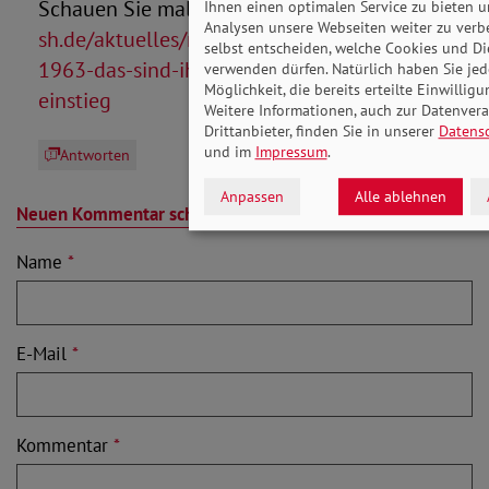
Schauen Sie mal hier rein:
https://www.sovd-
Ihnen einen optimalen Service zu bieten u
Analysen unsere Webseiten weiter zu verb
sh.de/aktuelles/meldung/rente-mit-jahrgang-
selbst entscheiden, welche Cookies und Di
1963-das-sind-ihre-moeglichkeiten-zum-
verwenden dürfen. Natürlich haben Sie jede
Möglichkeit, die bereits erteilte Einwillig
einstieg
Weitere Informationen, auch zur Datenver
Drittanbieter, finden Sie in unserer
Datens
und im
Impressum
.
Antworten
Anpassen
Alle ablehnen
Neuen Kommentar schreiben
Name
*
E-Mail
*
Kommentar
*