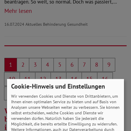
beantragen. So weit, so normal. Doch was passiert,…
Mehr lesen
16.07.2024
Aktuelles Behinderung Gesundheit
1
2
3
4
5
6
7
8
9
10
11
12
13
14
15
16
Cookie-Hinweis und Einstellungen
17
18
19
20
21
»
Wir verwenden Cookies und Dienste von Drittanbietern, um
Ihnen einen optimalen Service zu bieten und auf Basis von
Analysen unsere Webseiten weiter zu verbessern. Sie können
Warum eine fachkundige Beratung
selbst entscheiden, welche Cookies und Dienste wir
bei Schwerbehinderung so wichtig
verwenden dürfen. Natürlich haben Sie jederzeit die
Möglichkeit, die bereits erteilte Einwilligung zu widerrufen.
ist
Weitere Informationen, auch zur Datenverarbeitung durch