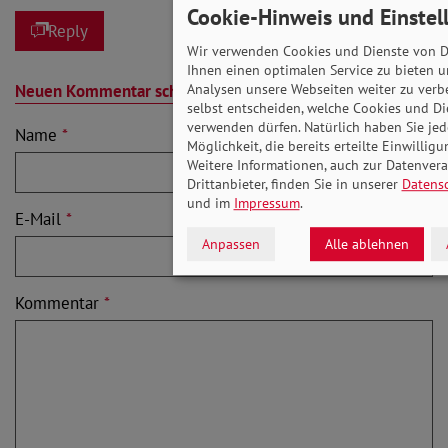
Cookie-Hinweis und Einstel
Reply
Wir verwenden Cookies und Dienste von Dr
Ihnen einen optimalen Service zu bieten u
Neuen Kommentar schreiben
Analysen unsere Webseiten weiter zu verb
selbst entscheiden, welche Cookies und Di
verwenden dürfen. Natürlich haben Sie jede
Name
*
Möglichkeit, die bereits erteilte Einwillig
Weitere Informationen, auch zur Datenver
Drittanbieter, finden Sie in unserer
Datens
und im
Impressum
.
E-Mail
*
Anpassen
Alle ablehnen
Kommentar
*