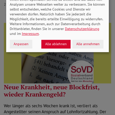
22.08.2019
Armut
Analysen unsere Webseiten weiter zu verbessern. Sie können
selbst entscheiden, welche Cookies und Dienste wir
verwenden dürfen. Natürlich haben Sie jederzeit die
Möglichkeit, die bereits erteilte Einwilligung zu widerrufen.
Weitere Informationen, auch zur Datenverarbeitung durch
Drittanbieter, finden Sie in unserer
Datenschutzerklärung
und im
Impressum
.
Anpassen
Alle ablehnen
Alle annehmen
Neue Krankheit, neue Blockfrist,
wieder Krankengeld?
Wer länger als sechs Wochen krank ist, verliert als
Angestellter seinen Anspruch auf Lohnfortzahlung. Der