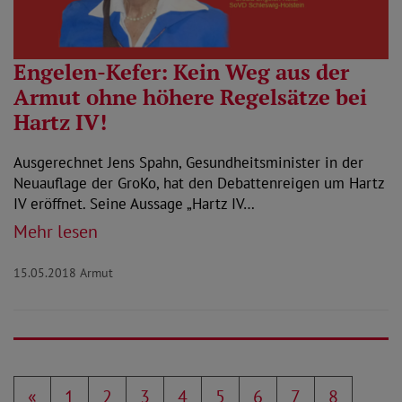
Engelen-Kefer: Kein Weg aus der
Armut ohne höhere Regelsätze bei
Hartz IV!
Ausgerechnet Jens Spahn, Gesundheitsminister in der
Neuauflage der GroKo, hat den Debattenreigen um Hartz
IV eröffnet. Seine Aussage „Hartz IV…
Mehr lesen
15.05.2018
Armut
«
1
2
3
4
5
6
7
8