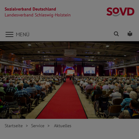
Sozialverband Deutschland
La
Landesverband Schleswig-Holstein
Direkt zu den Inhalten springen
Finden
Lei
MENÜ
Startseite
Service
Aktuelles