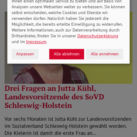
Ihnen einen optimalen Service zu bieten und auf Basis von
Analysen unsere Webseiten weiter zu verbessern. Sie können
selbst entscheiden, welche Cookies und Dienste wir
verwenden dürfen. Natürlich haben Sie jederzeit die
Möglichkeit, die bereits erteilte Einwilligung zu widerrufen.
Weitere Informationen, auch zur Datenverarbeitung durch
Drittanbieter, finden Sie in unserer
Datenschutzerklärung
und im
Impressum
.
Anpassen
Alle ablehnen
Alle annehmen
Drei Fragen an Jutta Kühl,
Landesvorsitzende des SoVD
Schleswig-Holstein
Vor sechs Monaten ist Jutta Kühl zur Landesvorsitzenden
im Sozialverband Schleswig-Holstein gewählt worden.
Die Kielerin ist damit die erste Frau an…