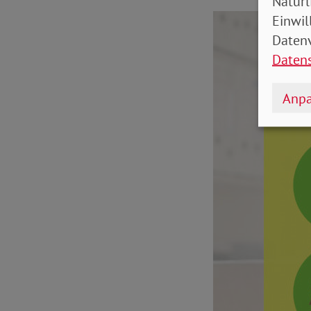
Natürl
Einwil
Datenv
Daten
Anpa