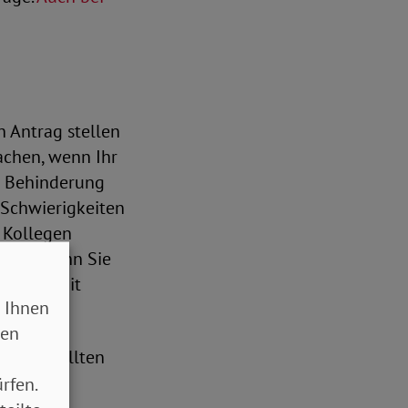
n Antrag stellen
achen, wenn Ihr
re Behinderung
 Schwierigkeiten
e Kollegen
. Oder wenn Sie
er nur mit
 Ihnen
sen
erden, sollten
rfen.