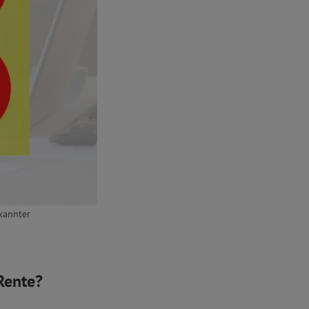
rkannter
Rente?