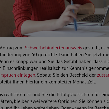
 Antrag zum
Schwerbehindertenausweis
gestellt, es 
hinderung von 50 gereicht? Dann haben Sie jetzt m
enn es knapp war und Sie das Gefühl haben, dass nic
n Einschränkungen realistisch zur Kenntnis genomm
rspruch einlegen
. Sobald Sie den Bescheid der
zustä
bleibt Ihnen hierfür ein kompletter Monat Zeit.
is realistisch ist und Sie die Erfolgsaussichten für e
hätzen, bleiben zwei weitere Optionen. Sie können si
en und ihr Leben weiterleben. Oder – wenn im Besche