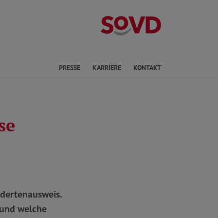
Landesverband 
ichte Sprache
PRESSE
KARRIERE
KONTAKT
se
ndertenausweis.
 und welche