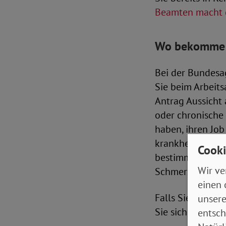
Beamten macht d
Wo bekomme i
Bei der Bundesag
Sie beim Arbeits
Antrag Aussicht 
oder chronische 
haben, ihren Job
krankheitsbeding
Cooki
bestimmte Tätig
Wir ve
Schmerzen.
einen 
Falls Sie beim L
unsere
Sie sich um ein
entsch