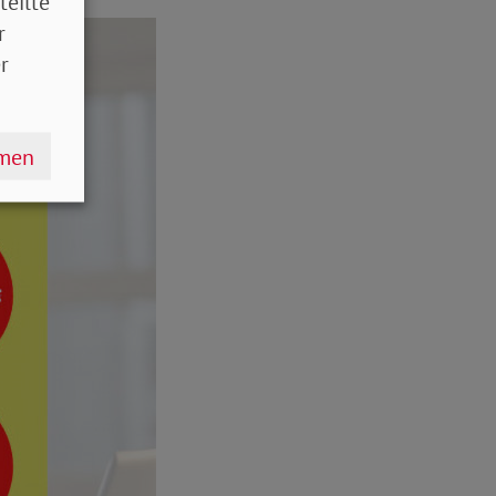
teilte
r
r
hmen