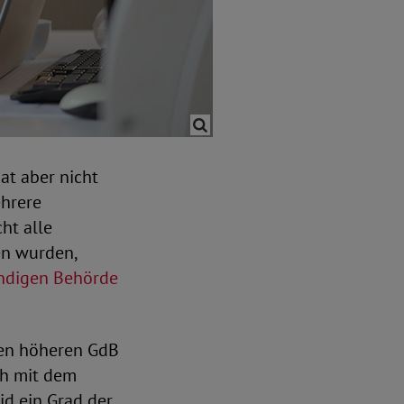
hat aber nicht
ehrere
ht alle
en wurden,
ndigen Behörde
inen höheren GdB
ch mit dem
id ein Grad der