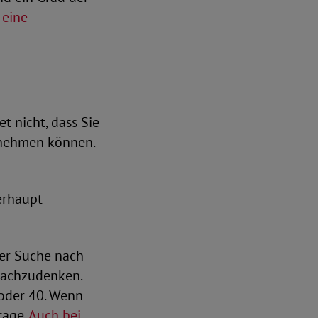
 eine
t nicht, dass Sie
 nehmen können.
berhaupt
der Suche nach
 nachzudenken.
oder 40. Wenn
rage.
Auch bei