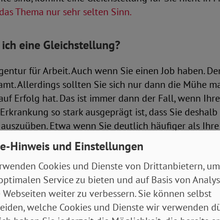
as Thema nur sehr selten Sinn.
ch eine Gleichstellung?
entur für Arbeit. Auch wenn Sie einen Job haben. De
amt. Allerdings sollten Sie sich nur dann die Mühe m
auf Erfolg hat. Das ist immer dann der Fall, wenn Ih
Erkrankung so stark ausgeprägt ist, dass Sie deshalb
 auszuüben. Etwa wenn Sie deutlich häufiger als Ihr
t ausfallen. Wenn Sie langsamer arbeiten als früher
e-Hinweis und Einstellungen
keiten in der Firma gar nicht mehr machen können od
rwenden Cookies und Dienste von Drittanbietern, um
optimalen Service zu bieten und auf Basis von Analy
esen dieser Zeilen an Ihre eigene Situation erinnert w
 Webseiten weiter zu verbessern. Sie können selbst
e Gleichstellung kümmern.
eiden, welche Cookies und Dienste wir verwenden dü