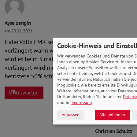
Ayse zengin
am 29.11.2021
Habe Volle EMR seit 2018 -2023 zwei mal
Cookie-Hinweis und Einstel
verlängert wann wird es unbefristet verlängert
Wir verwenden Cookies und Dienste von Dr
wird es beim 3.mal oder egal wie viel jahre
Ihnen einen optimalen Service zu bieten u
verlängert wird muss ich 9jahre voll haben habe
Analysen unsere Webseiten weiter zu verb
selbst entscheiden, welche Cookies und Di
befristete 50% schwerbehinderung bis 07/2023
verwenden dürfen. Natürlich haben Sie jede
Möglichkeit, die bereits erteilte Einwillig
Weitere Informationen, auch zur Datenver
Antworten
Drittanbieter, finden Sie in unserer
Datens
und im
Impressum
.
Anpassen
Alle ablehnen
Christian Schultz