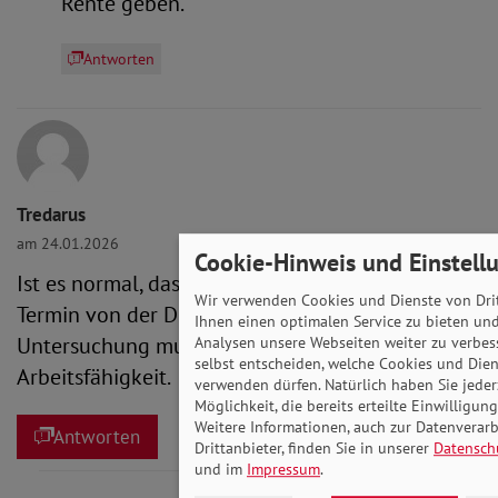
Rente geben.
Antworten
Tredarus
am 24.01.2026
Cookie-Hinweis und Einstell
Ist es normal, das man nach dem Gutachter
Wir verwenden Cookies und Dienste von Dri
Termin von der DRV noch zu einer Amtsärztlichen
Ihnen einen optimalen Service zu bieten und
Untersuchung muss, Zwecks Feststellung
Analysen unsere Webseiten weiter zu verbes
selbst entscheiden, welche Cookies und Dien
Arbeitsfähigkeit.
verwenden dürfen. Natürlich haben Sie jeder
Möglichkeit, die bereits erteilte Einwilligun
Weitere Informationen, auch zur Datenverar
Antworten
Drittanbieter, finden Sie in unserer
Datensch
und im
Impressum
.