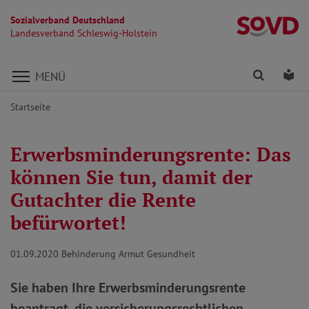
Sozialverband Deutschland
La
Landesverband Schleswig-Holstein
Direkt zu den Inhalten springen
Finden
Lei
MENÜ
Startseite
Erwerbsminderungsrente: Das
können Sie tun, damit der
Gutachter die Rente
befürwortet!
01.09.2020
Behinderung Armut Gesundheit
Sie haben Ihre Erwerbsminderungsrente
beantragt, die versicherungsrechtlichen