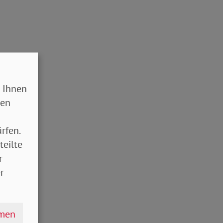
 Ihnen
sen
rfen.
teilte
r
r
hmen