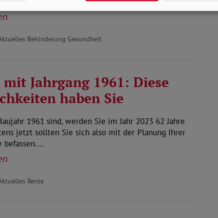
rbehindertenausweis…
en
Aktuelles Behinderung Gesundheit
 mit Jahrgang 1961: Diese
chkeiten haben Sie
aujahr 1961 sind, werden Sie im Jahr 2023 62 Jahre
stens jetzt sollten Sie sich also mit der Planung Ihrer
e befassen.…
en
Aktuelles Rente