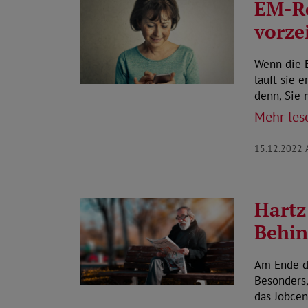
EM-Re
vorze
Wenn die 
läuft sie 
denn, Sie
Mehr les
15.12.2022
Hartz
Behi
Am Ende de
Besonders,
das Jobce