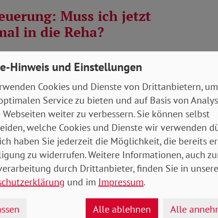
euerung: Muss ich jetzt
al in die Reha?
steuert" wird, hat bereits 72 Wochen Krankengeld
e-Hinweis und Einstellungen
h. Oftmals erfolgt in dieser Zeit eine Reha der
 Rentenversicherung -…
rwenden Cookies und Dienste von Drittanbietern, um
en
optimalen Service zu bieten und auf Basis von Analy
 Webseiten weiter zu verbessern. Sie können selbst
Aktuelles Behinderung Gesundheit
eiden, welche Cookies und Dienste wir verwenden dü
ich haben Sie jederzeit die Möglichkeit, die bereits er
ligung zu widerrufen. Weitere Informationen, auch zu
rbehinderung - wann
erarbeitung durch Drittanbieter, finden Sie in unsere
me ich den Ausweis?
schutzerklärung
und im
Impressum
.
 Sie eine amtliche Behinderung vorweisen können:
ssen
Alle ablehnen
Alle anne
edem Fall bedeutet das automatisch, dass damit auch