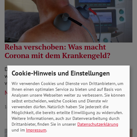
Reha verschoben: Was macht
Corona mit dem Krankengeld?
Das öffentliche Leben steht in Zeiten der Corona-Krise
Cookie-Hinweis und Einstellungen
weitgehend still. Doch diejenigen Menschen, die schon
vorher langfristig erkrankt waren, sind…
Wir verwenden Cookies und Dienste von Drittanbietern, um
Ihnen einen optimalen Service zu bieten und auf Basis von
Mehr lesen
Analysen unsere Webseiten weiter zu verbessern. Sie können
selbst entscheiden, welche Cookies und Dienste wir
14.04.2020
Behinderung Armut Gesundheit
verwenden dürfen. Natürlich haben Sie jederzeit die
Möglichkeit, die bereits erteilte Einwilligung zu widerrufen.
Weitere Informationen, auch zur Datenverarbeitung durch
Drittanbieter, finden Sie in unserer
Datenschutzerklärung
und im
Impressum
.