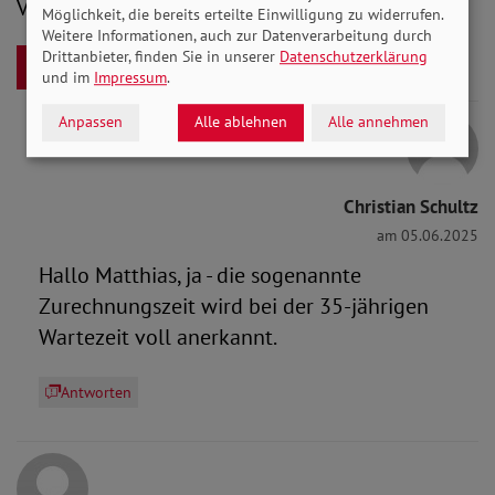
Vielen Dank und beste Grüße
Möglichkeit, die bereits erteilte Einwilligung zu widerrufen.
Weitere Informationen, auch zur Datenverarbeitung durch
Drittanbieter, finden Sie in unserer
Datenschutzerklärung
Antworten
und im
Impressum
.
Anpassen
Alle ablehnen
Alle annehmen
Christian Schultz
am 05.06.2025
Hallo Matthias, ja - die sogenannte
Zurechnungszeit wird bei der 35-jährigen
Wartezeit voll anerkannt.
Antworten