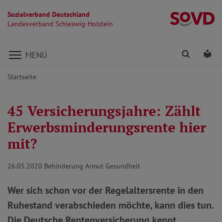
Sozialverband Deutschland
La
Landesverband Schleswig-Holstein
Direkt zu den Inhalten springen
Finden
Lei
MENÜ
Startseite
45 Versicherungsjahre: Zählt
Erwerbsminderungsrente hier
mit?
26.05.2020
Behinderung Armut Gesundheit
Wer sich schon vor der Regelaltersrente in den
Ruhestand verabschieden möchte, kann dies tun.
Die Deutsche Rentenversicherung kennt