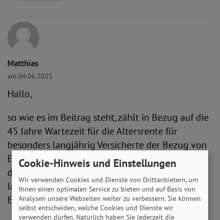
Matthias
am 04.06.2025
Hallo,
so wie es im Beitrag steht, zählt in Bezug auf die
45 Jahre Wartezeit für die Altersrente für
besonders langjährig Versicherte der Bezug von
EM-Rente allein nicht mit. Wie verhält es sich
Cookie-Hinweis und Einstellungen
damit bei den 35 Jahren Wartezeit für
Wir verwenden Cookies und Dienste von Drittanbietern, um
langjährige Versicherte, zählen dort Zeiten wo
Ihnen einen optimalen Service zu bieten und auf Basis von
EM-Rente bezogen wurde mit?
Analysen unsere Webseiten weiter zu verbessern. Sie können
selbst entscheiden, welche Cookies und Dienste wir
verwenden dürfen. Natürlich haben Sie jederzeit die