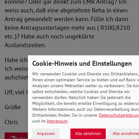
komme? Oder gar direkt zum EMR Antrag? Ich
weiss auch, daß eine abgelehnte Reha in einen
Antrag gewandelt werden kann. Fülle ich dann
keine Antragsunterlagen mehr aus ( R100,R210
etc. )? Habe auch noch ungeklärte
Auslandszeiten.
Habe ich hier die Möglichkeit zum Widerspruch ?
Cookie-Hinweis und Einstellungen
Ich weiss allerdings, daß dies nur einen
Wir verwenden Cookies und Dienste von Drittanbietern
aufschiebenden "Vorteil" hätte.
Ihnen einen optimalen Service zu bieten und auf Basis 
Analysen unsere Webseiten weiter zu verbessern. Sie k
Uff, viel Input. Danke für eine Beantwortung.
selbst entscheiden, welche Cookies und Dienste wir
verwenden dürfen. Natürlich haben Sie jederzeit die
Möglichkeit, die bereits erteilte Einwilligung zu widerru
Grüße
Weitere Informationen, auch zur Datenverarbeitung dur
Drittanbieter, finden Sie in unserer
Datenschutzerklärun
Chris
und im
Impressum
.
Anpassen
Alle ablehnen
Alle annehme
Antworten