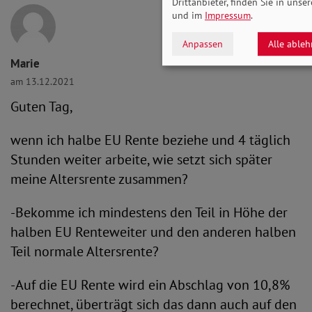
Drittanbieter, finden Sie in unse
und im
Impressum
.
Anpassen
Alle able
Marie
am 13.12.2021
Guten Tag,
wenn ich halbe EU Rente beziehe und 4 täglich
Stunden weiter arbeite, wie setzt sich später
meine Altersrente zusammen?
-Bekomme ich mindestens den Teil in Höhe der
halben EU Renteweiter und den anderen halben
Teil normale Altersrente?
-Auf die EU Rente wird ein Abschlag von 10,8%
berechnet, überträgt sich das dann auch auf den