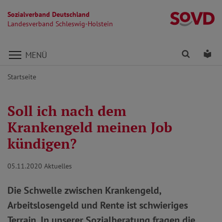
Sozialverband Deutschland
La
Landesverband Schleswig-Holstein
Direkt zu den Inhalten springen
Finden
Lei
MENÜ
Startseite
Soll ich nach dem
Krankengeld meinen Job
kündigen?
05.11.2020
Aktuelles
Die Schwelle zwischen Krankengeld,
Arbeitslosengeld und Rente ist schwieriges
Terrain. In unserer Sozialberatung fragen die