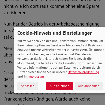
nicht wie ich dort raus komme ohne eine Sperre
zu riskieren.
Nun hat der Betrieb in der Arbeitsbescheinigung
fürs Arbeitsamt angegeben das Arbeitsverhältnis
Cookie-Hinweis und Einstellungen
sei durch den Arbeitsnehmer gekündigt/beendet.
Wir verwenden Cookies und Dienste von Drittanbietern, um
Ihnen einen optimalen Service zu bieten und auf Basis von
Meine Beraterin vom AA wirkte etwas unsicher
Analysen unsere Webseiten weiter zu verbessern. Sie können
aber meinte somit bin ich jetzt aus dem Betrieb
selbst entscheiden, welche Cookies und Dienste wir
verwenden dürfen. Natürlich haben Sie jederzeit die
raus.
Möglichkeit, die bereits erteilte Einwilligung zu widerrufen.
Weitere Informationen, auch zur Datenverarbeitung durch
Gestern kam dann ein Anruf von meinem Chef
Drittanbieter, finden Sie in unserer
Datenschutzerklärung
und im
Impressum
.
der meinte das ihm das Arbeitsamt angerufen
hat und geraten hat ich sollte schnellstmöglich
Anpassen
Alle ablehnen
Alle annehmen
rückwirkend auf den letzten Tag des
Krankengeldes kündigen. Würde auch keine